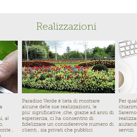
Realizzazioni
Paradiso Verde è lieta di mostrare
Per qua
la
alcune delle sue realizzazioni, le
chiarime
piu' significative ,che, grazie ad anni di
Saremo l
, al
esperienza, ci ha consentito di
realizza
o,
fidelizzare un considerevole numero di
aiutando
orite ,
clienti , sia privati che pubblici
servizi.
o